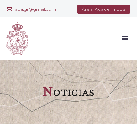
raba.gr@gmail.com
Área Académicos
N
oticias