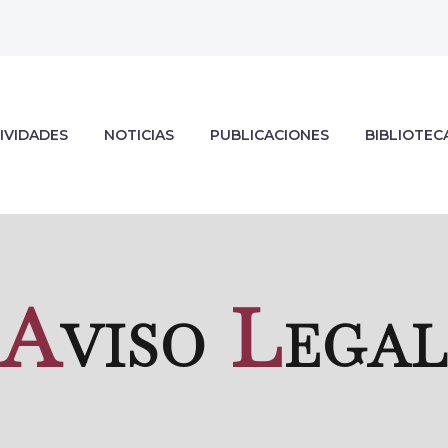
IVIDADES
NOTICIAS
PUBLICACIONES
BIBLIOTEC
A
viso
L
ega