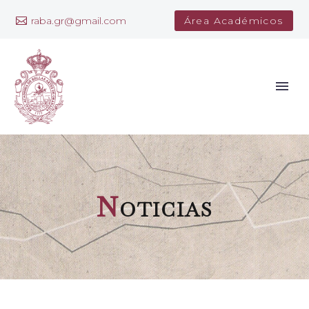
raba.gr@gmail.com
Área Académicos
N
oticias