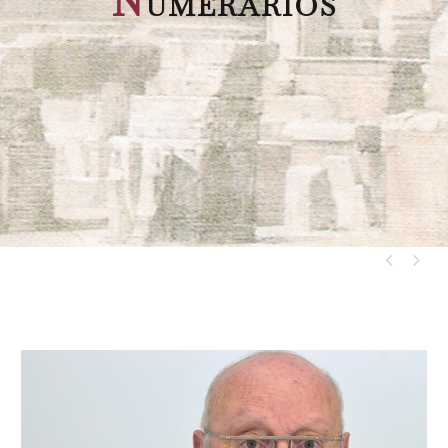
N
umerarios

