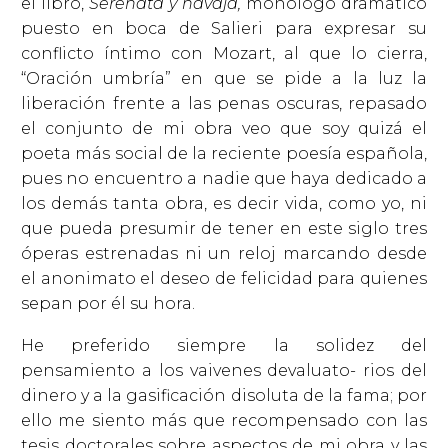
el libro,
Serenata y navaja,
monólogo dramático
puesto en boca de Salieri para expresar su
conflicto íntimo con Mozart, al que lo cierra,
“Oración umbría” en que se pide a la luz la
liberación frente a las penas oscuras, repasado
el conjunto de mi obra veo que soy quizá el
poeta más social de la reciente poesía española,
pues no encuentro a nadie que haya dedicado a
los demás tanta obra, es decir vida, como yo, ni
que pueda presumir de tener en este siglo tres
óperas estrenadas ni un reloj marcando desde
el anonimato el deseo de felicidad para quienes
sepan por él su hora.
He preferido siempre la solidez del
pensamiento a los vaivenes devaluato- rios del
dinero y a la gasificación disoluta de la fama; por
ello me siento más que recompensado con las
tesis doctorales sobre aspectos de mi obra y las