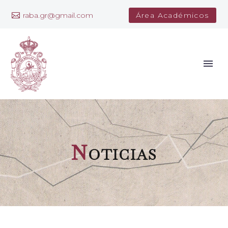
raba.gr@gmail.com
Área Académicos
N
oticias