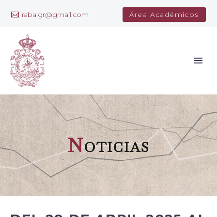
raba.gr@gmail.com
Área Académicos
N
oticias