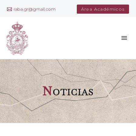
raba.gr@gmail.com
Área Académicos
N
oticias