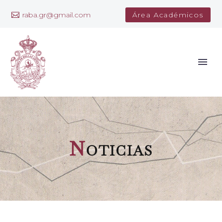
raba.gr@gmail.com
Área Académicos
N
oticias