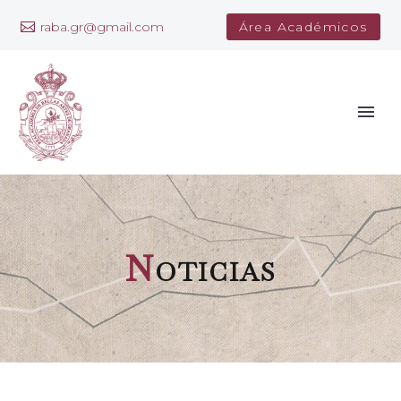
raba.gr@gmail.com
Área Académicos
N
oticias