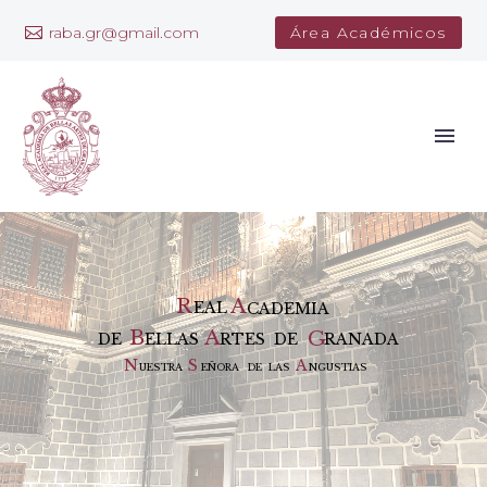
raba.gr@gmail.com
Área Académicos
R
A
E
A
L
C
A
D
E
M
I
A
B
A
G
D
E
E
L
L
A
S
R
T
E
S
D
E
R
A
N
A
D
A
N
S
A
U
E
S
T
R
A
E
Ñ
O
R
A
D
E
L
A
S
N
G
U
S
T
I
A
S